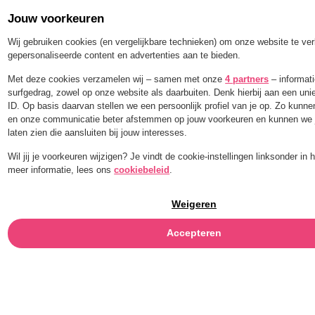
Jouw voorkeuren
Menu
Wij gebruiken cookies (en vergelijkbare technieken) om onze website te ve
gepersonaliseerde content en advertenties aan te bieden.
Met deze cookies verzamelen wij – samen met onze
4 partners
– informati
surfgedrag, zowel op onze website als daarbuiten. Denk hierbij aan een un
ID. Op basis daarvan stellen we een persoonlijk profiel van je op. Zo kunn
en onze communicatie beter afstemmen op jouw voorkeuren en kunnen we j
LES PACKS
laten zien die aansluiten bij jouw interesses.
Wil jij je voorkeuren wijzigen? Je vindt de cookie-instellingen linksonder in
meer informatie, lees ons
cookiebeleid
.
Weigeren
Adopter une routine saine, c’est un jeu d’enfant quand on n’a
pas à y penser tous les jours. Grâce à nos
,
, vous vous assurez
Accepteren
que votre congélateur est toujours rempli de mélanges pressés
à froid
,
, prêts quand vous le souhaitez. Pas de commandes à
l’unité, pas de tiroirs vides et aucune excuse pour repousser vos
bonnes résolutions. Vous faites un seul approvisionnement et
disposez ainsi de votre dose quotidienne de légumes à portée