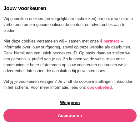
Jouw voorkeuren
Order for a limited time with 25% off — BLEND25
Wij gebruiken cookies (en vergelijkbare technieken) om onze website te
verbeteren en om gepersonaliseerde content en advertenties aan te
bieden.
Menu
Met deze cookies verzamelen wij – samen met onze
4 partners
–
informatie over jouw surfgedrag, zowel op onze website als daarbuiten.
Denk hierbij aan een uniek bezoekers ID. Op basis daarvan stellen we
een persoonlijk profiel van je op. Zo kunnen we de website en onze
ALL THE
BLENDS.
communicatie beter afstemmen op jouw voorkeuren en kunnen we je
advertenties laten zien die aansluiten bij jouw interesses.
Wil jij je voorkeuren wijzigen? Je vindt de cookie-instellingen linksonder
in het scherm. Voor meer informatie, lees ons
cookiebeleid
.
Ontdek de blends
Weigeren
Accepteren