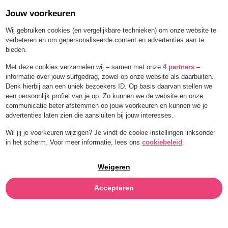
Jouw voorkeuren
Order for a limited time with 25% off — BLEND25
Wij gebruiken cookies (en vergelijkbare technieken) om onze website te
verbeteren en om gepersonaliseerde content en advertenties aan te
bieden.
Menu
Met deze cookies verzamelen wij – samen met onze
4 partners
–
informatie over jouw surfgedrag, zowel op onze website als daarbuiten.
Denk hierbij aan een uniek bezoekers ID. Op basis daarvan stellen we
een persoonlijk profiel van je op. Zo kunnen we de website en onze
communicatie beter afstemmen op jouw voorkeuren en kunnen we je
advertenties laten zien die aansluiten bij jouw interesses.
Wil jij je voorkeuren wijzigen? Je vindt de cookie-instellingen linksonder
in het scherm. Voor meer informatie, lees ons
cookiebeleid
.
Weigeren
Accepteren