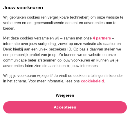
Jouw voorkeuren
Order for a limited time with 25% off — BLEND25
Wij gebruiken cookies (en vergelijkbare technieken) om onze website te
verbeteren en om gepersonaliseerde content en advertenties aan te
bieden.
Menu
Met deze cookies verzamelen wij – samen met onze
4 partners
–
informatie over jouw surfgedrag, zowel op onze website als daarbuiten.
Denk hierbij aan een uniek bezoekers ID. Op basis daarvan stellen we
ALGEMENE
een persoonlijk profiel van je op. Zo kunnen we de website en onze
communicatie beter afstemmen op jouw voorkeuren en kunnen we je
advertenties laten zien die aansluiten bij jouw interesses.
VOORWAARDEN
Wil jij je voorkeuren wijzigen? Je vindt de cookie-instellingen linksonder
in het scherm. Voor meer informatie, lees ons
cookiebeleid
.
Weigeren
Accepteren
ARTIKEL 1 Definities
In deze algemene voorwaarden
worden de volgende termen, steeds met hoofdletter