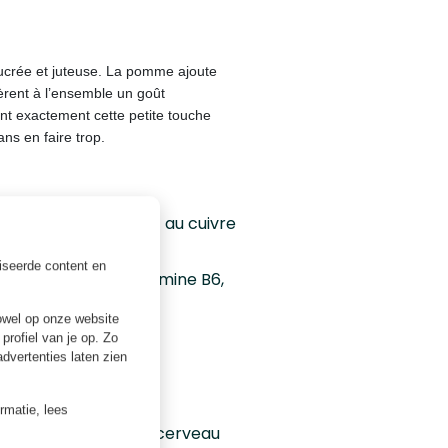
sucrée et juteuse. La pomme ajoute
èrent à l’ensemble un goût
ent exactement cette petite touche
s en faire trop.
e à la vitamine C et au cuivre
 vitamine K
iseerde content en
gie
— grâce à la vitamine B6,
owel op onze website
profiel van je op. Zo
e.
vertenties laten zien
ormatie, lees
e heure et que votre cerveau