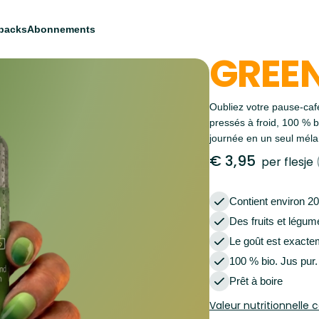
packs
Abonnements
GREEN
Oubliez votre pause-caf
pressés à froid, 100 % b
journée en un seul mél
€
3,95
per flesje
Contient environ 20
Des fruits et légum
Le goût est exactem
100 % bio. Jus pur. 
Prêt à boire
Valeur nutritionnelle