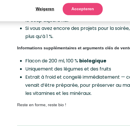
est tout simplement en « mode avion ».
Weigeren
Accepteren
Si vous sentez que votre moral a besoin d’un 
le coup aujourd’hui.
Si vous avez encore des projets pour la soirée
plus qu’à 1 %.
Informations supplémentaires et arguments clés de vent
Flacon de 200 ml, 100 %
biologique
Uniquement des légumes et des fruits
Extrait à froid et congelé immédiatement —
venait d’être préparée, pour préserver au max
les vitamines et les minéraux.
Reste en forme, reste bio !