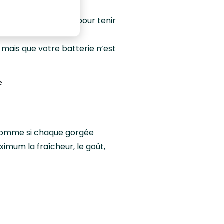
petit coup de pouce pour tenir
, mais que votre batterie n’est
e
 comme si chaque gorgée
imum la fraîcheur, le goût,