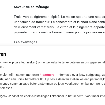
Saveur de ce mélange
Frais, vert et légèrement épicé. Le melon apporte une note 
une touche de fraîcheur. Le concombre et le chou blanc conf
délicieusement vert et frais. Le citron et le gingembre apport
piquante qui vous met de bonne humeur pour la journée — san
Les avantages
Bon pour votre système immunitaire
— grâc
ren
Contribue à la santé de vos os
— grâce à la
en vergelijkbare technieken) om onze website te verbeteren en om gepersonal
Vous aide à maintenir votre niveau d’éner
den.
au folate et au potassium
amelen wij – samen met onze
4 partners
– informatie over jouw surfgedrag, z
rbij aan een uniek bezoekers ID. Op basis daarvan stellen we een persoonlijk 
Ou simplement parce que c’est bon — c’est tout à fait possibl
n onze communicatie beter afstemmen op jouw voorkeuren en kunnen we je ad
interesses.
À boire quand
jzigen? Je vindt de cookie-instellingen linksonder in het scherm. Voor meer inf
Si vous fixez un document vide depuis déjà un