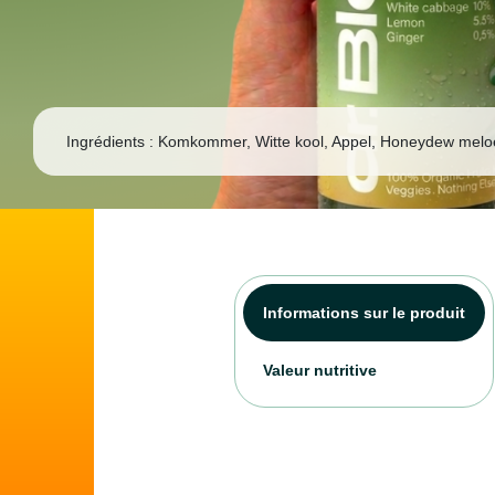
Ingrédients :
Komkommer, Witte kool, Appel, Honeydew melo
Informations sur le produit
Valeur nutritive