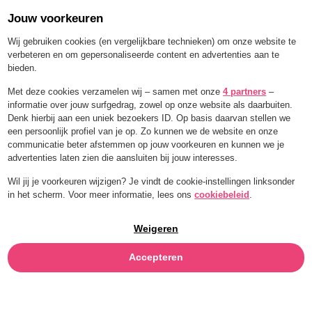
Jouw voorkeuren
Wij gebruiken cookies (en vergelijkbare technieken) om onze website te
verbeteren en om gepersonaliseerde content en advertenties aan te
bieden.
Menu
Met deze cookies verzamelen wij – samen met onze
4 partners
–
informatie over jouw surfgedrag, zowel op onze website als daarbuiten.
HANGOVER
Denk hierbij aan een uniek bezoekers ID. Op basis daarvan stellen we
een persoonlijk profiel van je op. Zo kunnen we de website en onze
RESET: HERE’S
communicatie beter afstemmen op jouw voorkeuren en kunnen we je
advertenties laten zien die aansluiten bij jouw interesses.
YOUR FRESH
Wil jij je voorkeuren wijzigen? Je vindt de cookie-instellingen linksonder
in het scherm. Voor meer informatie, lees ons
cookiebeleid
.
START AFTER
Weigeren
A (TOO) FUN
Accepteren
WEEKEND