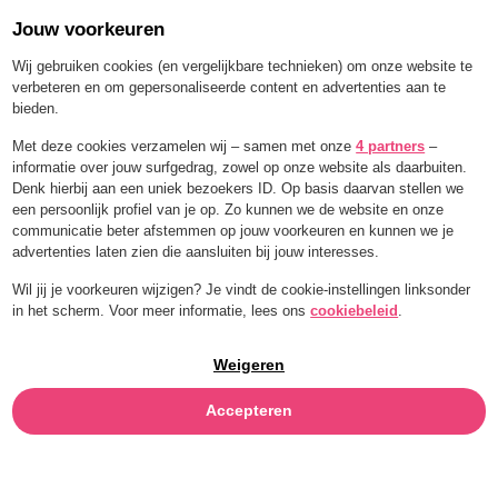
Jouw voorkeuren
Order for a limited time with 25% off — BLEND25
Wij gebruiken cookies (en vergelijkbare technieken) om onze website te
verbeteren en om gepersonaliseerde content en advertenties aan te
bieden.
Menu
Met deze cookies verzamelen wij – samen met onze
4 partners
–
informatie over jouw surfgedrag, zowel op onze website als daarbuiten.
AGAVE
Denk hierbij aan een uniek bezoekers ID. Op basis daarvan stellen we
een persoonlijk profiel van je op. Zo kunnen we de website en onze
SIROOP
communicatie beter afstemmen op jouw voorkeuren en kunnen we je
advertenties laten zien die aansluiten bij jouw interesses.
Wil jij je voorkeuren wijzigen? Je vindt de cookie-instellingen linksonder
in het scherm. Voor meer informatie, lees ons
cookiebeleid
.
Weigeren
Accepteren
INGREDIËNTNAA