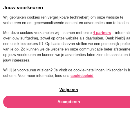
Jouw voorkeuren
Order for a limited time with 25% off — BLEND25
Wij gebruiken cookies (en vergelijkbare technieken) om onze website te
verbeteren en om gepersonaliseerde content en advertenties aan te bieden.
Menu
Met deze cookies verzamelen wij – samen met onze
4 partners
– informat
over jouw surfgedrag, zowel op onze website als daarbuiten. Denk hierbij a
een uniek bezoekers ID. Op basis daarvan stellen we een persoonlijk profie
AMANDELPASTA
van je op. Zo kunnen we de website en onze communicatie beter afstemm
op jouw voorkeuren en kunnen we je advertenties laten zien die aansluiten b
jouw interesses.
Wil jij je voorkeuren wijzigen? Je vindt de cookie-instellingen linksonder in 
scherm. Voor meer informatie, lees ons
cookiebeleid
.
Weigeren
Accepteren