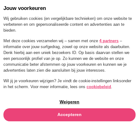
Jouw voorkeuren
Order for a limited time with 25% off — BLEND25
Wij gebruiken cookies (en vergelijkbare technieken) om onze website te
verbeteren en om gepersonaliseerde content en advertenties aan te
bieden.
Menu
Met deze cookies verzamelen wij – samen met onze
4 partners
–
informatie over jouw surfgedrag, zowel op onze website als daarbuiten.
DOPERWTEN
Denk hierbij aan een uniek bezoekers ID. Op basis daarvan stellen we
een persoonlijk profiel van je op. Zo kunnen we de website en onze
communicatie beter afstemmen op jouw voorkeuren en kunnen we je
advertenties laten zien die aansluiten bij jouw interesses.
Wil jij je voorkeuren wijzigen? Je vindt de cookie-instellingen linksonder
in het scherm. Voor meer informatie, lees ons
cookiebeleid
.
Weigeren
Accepteren