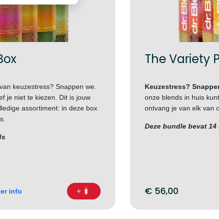
Box
The Variety 
 van keuzestress? Snappen we.
Keuzestress? Snappe
f je niet te kiezen. Dit is jouw
onze blends in huis kun
ledige assortiment: in deze box
ontvang je van elk van o
s.
Deze bundle bevat 14
ds
€
56,00
er info