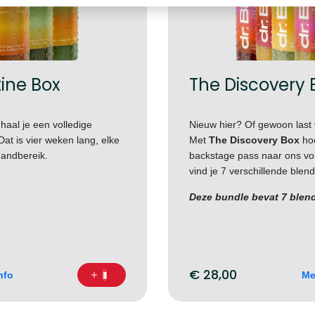
ine Box
The Discovery 
haal je een volledige
Nieuw hier? Of gewoon last
Dat is vier weken lang, elke
Met
The Discovery Box
hoe
handbereik.
backstage pass naar ons vol
vind je 7 verschillende blend
Deze bundle bevat 7 blen
€
28,00
nfo
Me