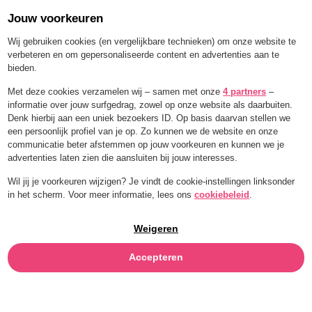
Jouw voorkeuren
Order for a limited time with 25% off — BLEND25
Wij gebruiken cookies (en vergelijkbare technieken) om onze website te
verbeteren en om gepersonaliseerde content en advertenties aan te
bieden.
Menu
Met deze cookies verzamelen wij – samen met onze
4 partners
–
informatie over jouw surfgedrag, zowel op onze website als daarbuiten.
HENNEPBLAD
Denk hierbij aan een uniek bezoekers ID. Op basis daarvan stellen we
een persoonlijk profiel van je op. Zo kunnen we de website en onze
communicatie beter afstemmen op jouw voorkeuren en kunnen we je
advertenties laten zien die aansluiten bij jouw interesses.
Wil jij je voorkeuren wijzigen? Je vindt de cookie-instellingen linksonder
in het scherm. Voor meer informatie, lees ons
cookiebeleid
.
Weigeren
Accepteren