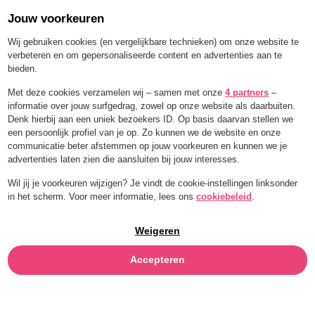
Jouw voorkeuren
Order for a limited time with 25% off — BLEND25
Wij gebruiken cookies (en vergelijkbare technieken) om onze website te
verbeteren en om gepersonaliseerde content en advertenties aan te
bieden.
Menu
Met deze cookies verzamelen wij – samen met onze
4 partners
–
informatie over jouw surfgedrag, zowel op onze website als daarbuiten.
HONEYDEW
Denk hierbij aan een uniek bezoekers ID. Op basis daarvan stellen we
een persoonlijk profiel van je op. Zo kunnen we de website en onze
MELOEN
communicatie beter afstemmen op jouw voorkeuren en kunnen we je
advertenties laten zien die aansluiten bij jouw interesses.
Wil jij je voorkeuren wijzigen? Je vindt de cookie-instellingen linksonder
in het scherm. Voor meer informatie, lees ons
cookiebeleid
.
Weigeren
Accepteren