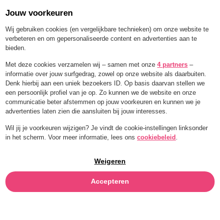
Jouw voorkeuren
Order for a limited time with 25% off — BLEND25
Wij gebruiken cookies (en vergelijkbare technieken) om onze website te
verbeteren en om gepersonaliseerde content en advertenties aan te
bieden.
Menu
Met deze cookies verzamelen wij – samen met onze
4 partners
–
informatie over jouw surfgedrag, zowel op onze website als daarbuiten.
KURKUMA
Denk hierbij aan een uniek bezoekers ID. Op basis daarvan stellen we
een persoonlijk profiel van je op. Zo kunnen we de website en onze
communicatie beter afstemmen op jouw voorkeuren en kunnen we je
advertenties laten zien die aansluiten bij jouw interesses.
Wil jij je voorkeuren wijzigen? Je vindt de cookie-instellingen linksonder
in het scherm. Voor meer informatie, lees ons
cookiebeleid
.
Weigeren
Accepteren