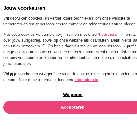
Jouw voorkeuren
Order for a limited time with 25% off — BLEND25
Wij gebruiken cookies (en vergelijkbare technieken) om onze website te
verbeteren en om gepersonaliseerde content en advertenties aan te bieden.
Menu
Met deze cookies verzamelen wij – samen met onze
4 partners
– informat
over jouw surfgedrag, zowel op onze website als daarbuiten. Denk hierbij a
een uniek bezoekers ID. Op basis daarvan stellen we een persoonlijk profie
PAPRIKAPOEDER
van je op. Zo kunnen we de website en onze communicatie beter afstemm
op jouw voorkeuren en kunnen we je advertenties laten zien die aansluiten b
jouw interesses.
Wil jij je voorkeuren wijzigen? Je vindt de cookie-instellingen linksonder in 
scherm. Voor meer informatie, lees ons
cookiebeleid
.
Weigeren
Accepteren