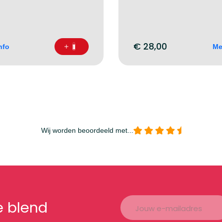
€
28,00
nfo
Me
Wij worden beoordeeld met...
e blend