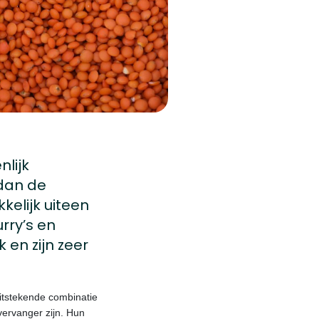
nlijk
 dan de
elijk uiteen
rry’s en
 en zijn zeer
uitstekende combinatie
vervanger zijn. Hun