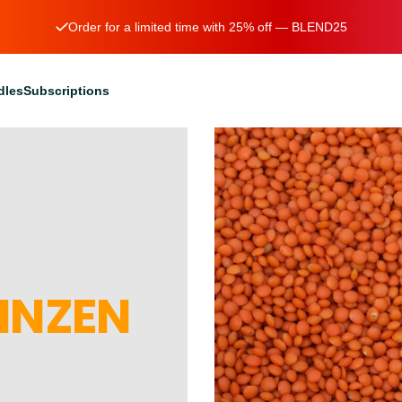
Order for a limited time with 25% off — BLEND25
dles
Subscriptions
LINZEN