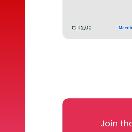
€
112,00
Meer i
Join th