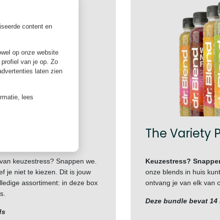
iseerde content en
owel op onze website
profiel van je op. Zo
vertenties laten zien
ormatie, lees
Box
The Variety 
 van keuzestress? Snappen we.
Keuzestress? Snappe
f je niet te kiezen. Dit is jouw
onze blends in huis kun
ledige assortiment: in deze box
ontvang je van elk van o
s.
Deze bundle bevat 14
ds