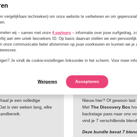
ren
en vergelijkbare technieken) om onze website te verbeteren en om gepersonal
den.
amelen wij – samen met onze
4 partners
– informatie over jouw surfgedrag, z
rbij aan een uniek bezoekers ID. Op basis daarvan stellen we een persoonlijk 
n onze communicatie beter afstemmen op jouw voorkeuren en kunnen we je ad
interesses.
jzigen? Je vindt de cookie-instellingen linksonder in het scherm. Voor meer inf
ine Box
The Discovery 
Weigeren
Accepteren
haal je een volledige
Nieuw hier? Of gewoon last
Dat is vier weken lang, elke
Met
The Discovery Box
hoe
handbereik.
backstage pass naar ons vol
vind je 7 verschillende blend
Deze bundle bevat 7 blen