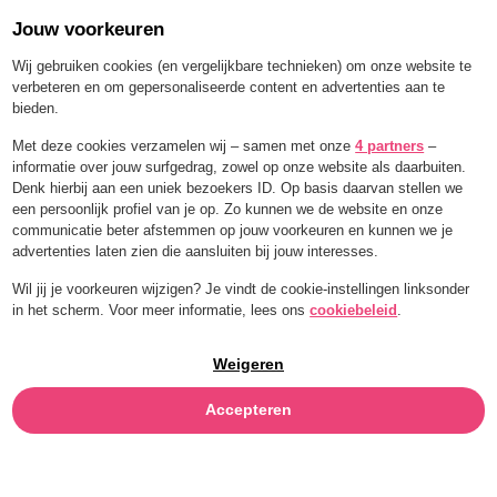
Jouw voorkeuren
Order for a limited time with 25% off — BLEND25
Wij gebruiken cookies (en vergelijkbare technieken) om onze website te
verbeteren en om gepersonaliseerde content en advertenties aan te
bieden.
Menu
Met deze cookies verzamelen wij – samen met onze
4 partners
–
informatie over jouw surfgedrag, zowel op onze website als daarbuiten.
RODE PEPER
Denk hierbij aan een uniek bezoekers ID. Op basis daarvan stellen we
een persoonlijk profiel van je op. Zo kunnen we de website en onze
communicatie beter afstemmen op jouw voorkeuren en kunnen we je
advertenties laten zien die aansluiten bij jouw interesses.
Wil jij je voorkeuren wijzigen? Je vindt de cookie-instellingen linksonder
in het scherm. Voor meer informatie, lees ons
cookiebeleid
.
Weigeren
Accepteren