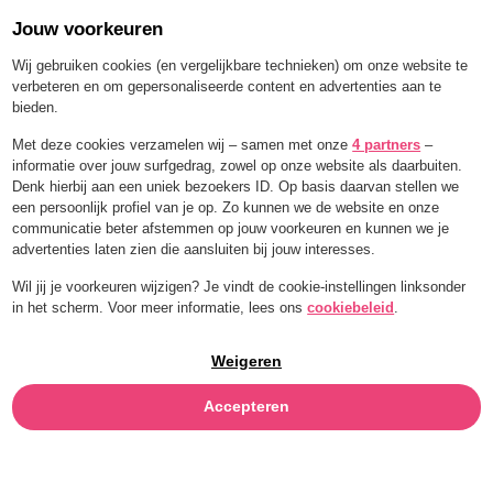
Jouw voorkeuren
Order for a limited time with 25% off — BLEND25
Wij gebruiken cookies (en vergelijkbare technieken) om onze website te
verbeteren en om gepersonaliseerde content en advertenties aan te
bieden.
Menu
Met deze cookies verzamelen wij – samen met onze
4 partners
–
informatie over jouw surfgedrag, zowel op onze website als daarbuiten.
SHIRO MISO
Denk hierbij aan een uniek bezoekers ID. Op basis daarvan stellen we
een persoonlijk profiel van je op. Zo kunnen we de website en onze
communicatie beter afstemmen op jouw voorkeuren en kunnen we je
advertenties laten zien die aansluiten bij jouw interesses.
Wil jij je voorkeuren wijzigen? Je vindt de cookie-instellingen linksonder
in het scherm. Voor meer informatie, lees ons
cookiebeleid
.
Weigeren
Accepteren