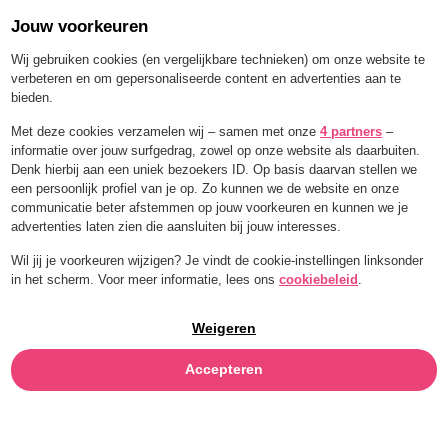
Jouw voorkeuren
Order for a limited time with 25% off — BLEND25
Wij gebruiken cookies (en vergelijkbare technieken) om onze website te
verbeteren en om gepersonaliseerde content en advertenties aan te
bieden.
Menu
Met deze cookies verzamelen wij – samen met onze
4 partners
–
informatie over jouw surfgedrag, zowel op onze website als daarbuiten.
SINAASAPPEL
Denk hierbij aan een uniek bezoekers ID. Op basis daarvan stellen we
een persoonlijk profiel van je op. Zo kunnen we de website en onze
communicatie beter afstemmen op jouw voorkeuren en kunnen we je
advertenties laten zien die aansluiten bij jouw interesses.
Wil jij je voorkeuren wijzigen? Je vindt de cookie-instellingen linksonder
in het scherm. Voor meer informatie, lees ons
cookiebeleid
.
Weigeren
Accepteren