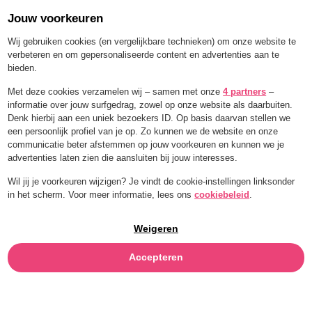
Jouw voorkeuren
Order for a limited time with 25% off — BLEND25
Wij gebruiken cookies (en vergelijkbare technieken) om onze website te
verbeteren en om gepersonaliseerde content en advertenties aan te
bieden.
Menu
Met deze cookies verzamelen wij – samen met onze
4 partners
–
informatie over jouw surfgedrag, zowel op onze website als daarbuiten.
TAMARI
Denk hierbij aan een uniek bezoekers ID. Op basis daarvan stellen we
een persoonlijk profiel van je op. Zo kunnen we de website en onze
communicatie beter afstemmen op jouw voorkeuren en kunnen we je
advertenties laten zien die aansluiten bij jouw interesses.
Wil jij je voorkeuren wijzigen? Je vindt de cookie-instellingen linksonder
in het scherm. Voor meer informatie, lees ons
cookiebeleid
.
Weigeren
Accepteren