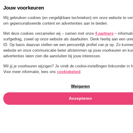
Jouw voorkeuren
Order for a limited time with 25% off — BLEND25
Wij gebruiken cookies (en vergelijkbare technieken) om onze website te ve
om gepersonaliseerde content en advertenties aan te bieden.
Menu
Met deze cookies verzamelen wij – samen met onze
4 partners
– informati
surfgedrag, zowel op onze website als daarbuiten. Denk hierbij aan een un
ID. Op basis daarvan stellen we een persoonlijk profiel van je op. Zo kunn
VALERIAANWORT
website en onze communicatie beter afstemmen op jouw voorkeuren en ku
advertenties laten zien die aansluiten bij jouw interesses.
Wil jij je voorkeuren wijzigen? Je vindt de cookie-instellingen linksonder in
Voor meer informatie, lees ons
cookiebeleid
.
Weigeren
Accepteren