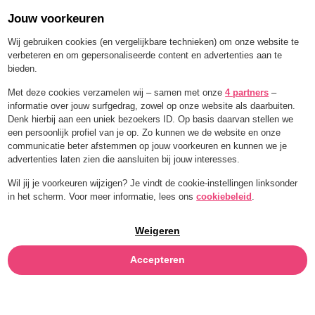
Jouw voorkeuren
Order for a limited time with 25% off — BLEND25
Wij gebruiken cookies (en vergelijkbare technieken) om onze website te
verbeteren en om gepersonaliseerde content en advertenties aan te
bieden.
Menu
Met deze cookies verzamelen wij – samen met onze
4 partners
–
informatie over jouw surfgedrag, zowel op onze website als daarbuiten.
VLIERBLOESEM
Denk hierbij aan een uniek bezoekers ID. Op basis daarvan stellen we
een persoonlijk profiel van je op. Zo kunnen we de website en onze
communicatie beter afstemmen op jouw voorkeuren en kunnen we je
advertenties laten zien die aansluiten bij jouw interesses.
Wil jij je voorkeuren wijzigen? Je vindt de cookie-instellingen linksonder
in het scherm. Voor meer informatie, lees ons
cookiebeleid
.
Weigeren
Accepteren