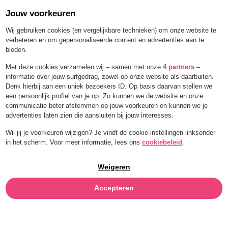
Jouw voorkeuren
Order for a limited time with 25% off — BLEND25
Wij gebruiken cookies (en vergelijkbare technieken) om onze website te
verbeteren en om gepersonaliseerde content en advertenties aan te
bieden.
Menu
Met deze cookies verzamelen wij – samen met onze
4 partners
–
informatie over jouw surfgedrag, zowel op onze website als daarbuiten.
WILDE
Denk hierbij aan een uniek bezoekers ID. Op basis daarvan stellen we
een persoonlijk profiel van je op. Zo kunnen we de website en onze
BLAUWE
communicatie beter afstemmen op jouw voorkeuren en kunnen we je
advertenties laten zien die aansluiten bij jouw interesses.
BOSBES
Wil jij je voorkeuren wijzigen? Je vindt de cookie-instellingen linksonder
in het scherm. Voor meer informatie, lees ons
cookiebeleid
.
Weigeren
Accepteren