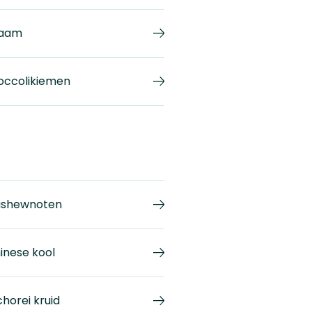
aam
occolikiemen
shewnoten
inese kool
chorei kruid