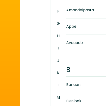
Amandelpasta
F
G
Appel
H
Avocado
I
J
B
K
Banaan
L
M
Bieslook