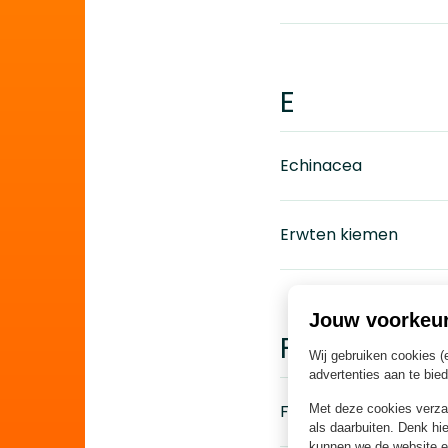
E
Echinacea
Erwten kiemen
Jouw voorkeu
F
Wij gebruiken cookies (
advertenties aan te bie
Flespompoen
Met deze cookies verz
als daarbuiten. Denk hie
kunnen we de website e