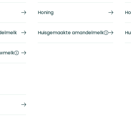
Honing
Ho
delmelk
Huisgemaakte amandelmelk
Hu
ewmelk