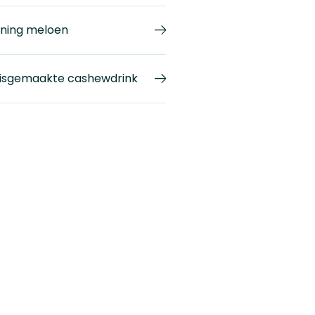
ning meloen
isgemaakte cashewdrink