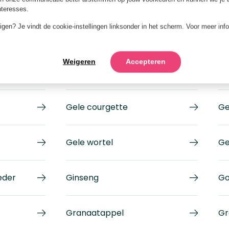
interesses.
jzigen? Je vindt de cookie-instellingen linksonder in het scherm. Voor meer inf
Weigeren
Accepteren
Garam masala
Ge
Gele courgette
Ge
Gele wortel
G
eder
Ginseng
Go
Granaatappel
Gr