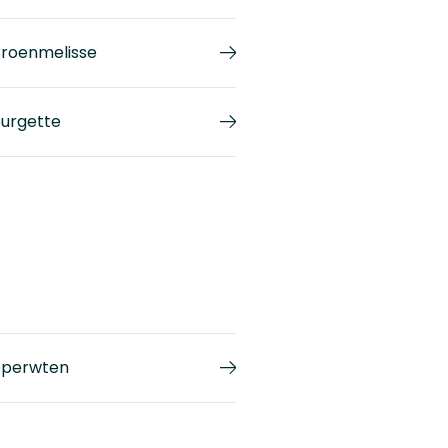
troenmelisse
urgette
perwten