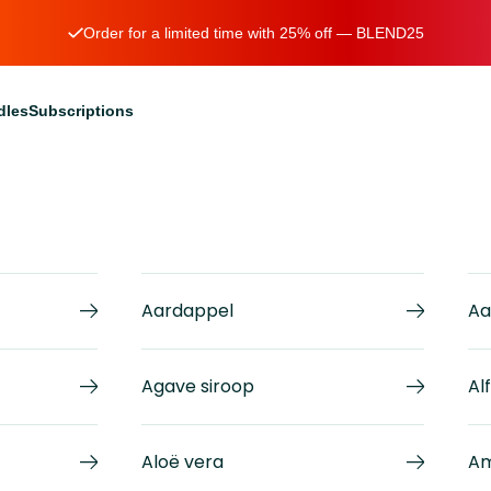
Order for a limited time with 25% off — BLEND25
dles
Subscriptions
Aardappel
Aa
Agave siroop
Al
Aloë vera
Am