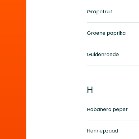
Grapefruit
Groene paprika
Guldenroede
H
Habanero peper
Hennepzaad