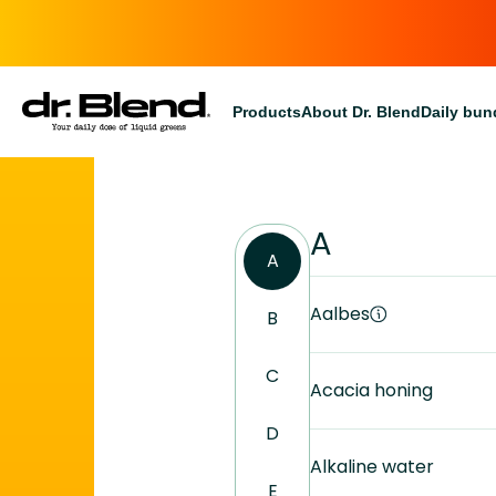
Products
About Dr. Blend
Daily bun
A
A
Aalbes
B
C
Acacia honing
D
Alkaline water
E