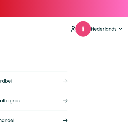
Nederlands
rdbei
falfa gras
andel