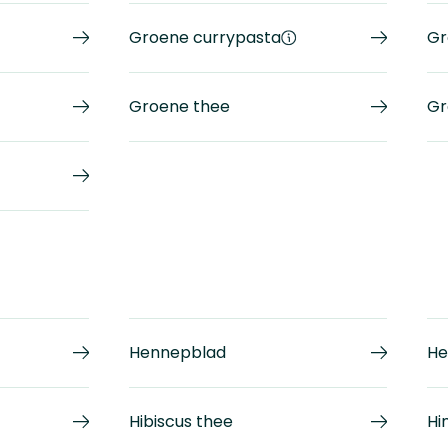
Groene currypasta
Gr
Groene thee
Gr
Hennepblad
He
Hibiscus thee
Hi