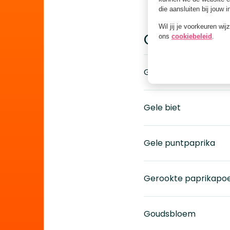
die aansluiten bij jouw 
Wil jij je voorkeuren wi
G
ons
cookiebeleid
.
Galia Meloen
Gele biet
Gele puntpaprika
Gerookte paprikapo
Goudsbloem