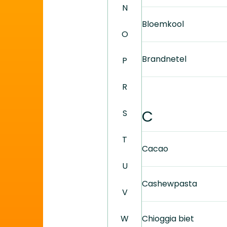
N
Bloemkool
O
Brandnetel
P
R
C
S
T
Cacao
U
Cashewpasta
V
W
Chioggia biet