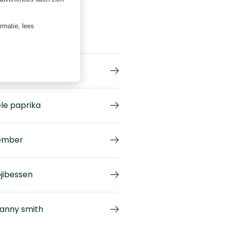
ormatie, lees
droogde abrikozen
le paprika
ember
jibessen
anny smith