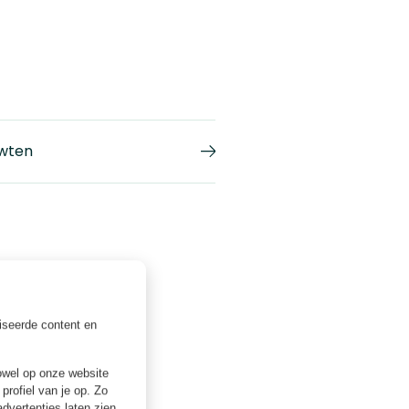
wten
iseerde content en
owel op onze website
profiel van je op. Zo
vertenties laten zien