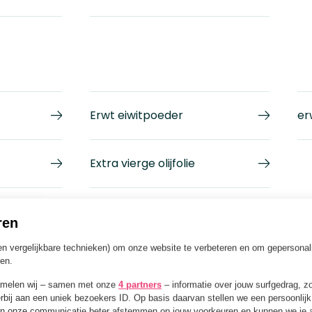
Erwt eiwitpoeder
er
Extra vierge olijfolie
ren
en vergelijkbare technieken) om onze website te verbeteren en om gepersonal
den.
Framboos
amelen wij – samen met onze
4 partners
– informatie over jouw surfgedrag, z
rbij aan een uniek bezoekers ID. Op basis daarvan stellen we een persoonlijk 
n onze communicatie beter afstemmen op jouw voorkeuren en kunnen we je ad