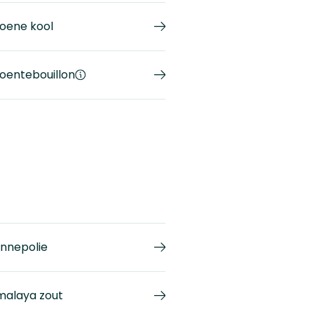
oene kool
oentebouillon
nnepolie
malaya zout