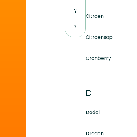
Y
Citroen
Z
Citroensap
Cranberry
D
Dadel
Dragon