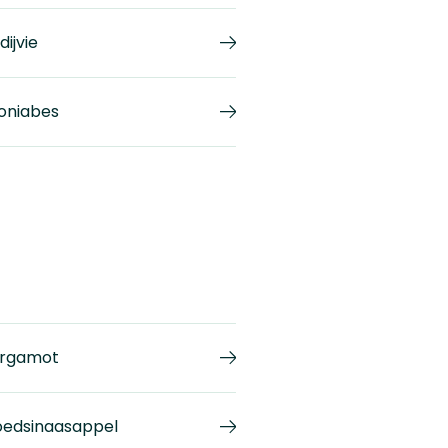
dijvie
oniabes
rgamot
oedsinaasappel