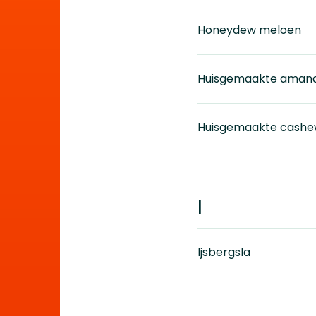
Honeydew meloen
Huisgemaakte aman
Huisgemaakte cash
I
Ijsbergsla